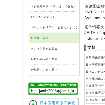
保健医療福
予稿集原稿 作成・提出のお願い
JAHIS：Japa
CADコンテスト
Systems In
電子情報技
チュートリアル・企画セッション
JEITA：Japa
後援・協賛
Industries
協賛
プログラム委員会
医用画像情報
参加者へのご案内
日本医療情報
会場・ホテル案内
日本コンピュ
三次元画像コ
画像電子学会
日本生体医工
日本磁気共鳴