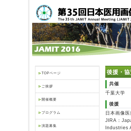
後援・協
TOPページ
共催
ご挨拶
千葉大学
開催概要
後援
日本画像医
プログラム
JIRA：Japa
演題募集
Industries