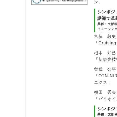
ン」
シンポジ
誘導で革
共催：文部
イメージン
宮脇 敦史
「Cruising 
根本 知己
「新規光技
曽我 公平
「OTN-
ニクス」
横田 秀夫
「バイオイ
シンポジ
共催：文部