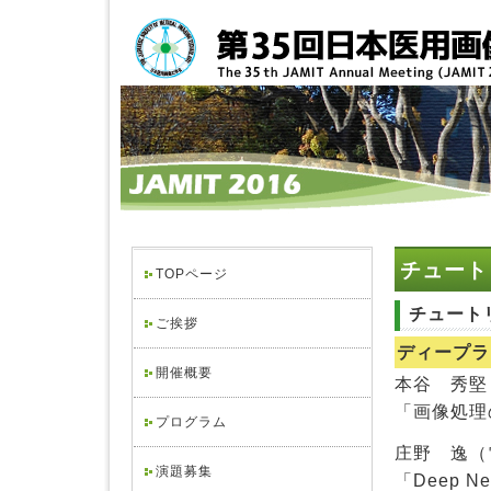
チュート
TOPページ
チュート
ご挨拶
ディープラ
開催概要
本谷 秀堅
「画像処理
プログラム
庄野 逸（
演題募集
「Deep Ne