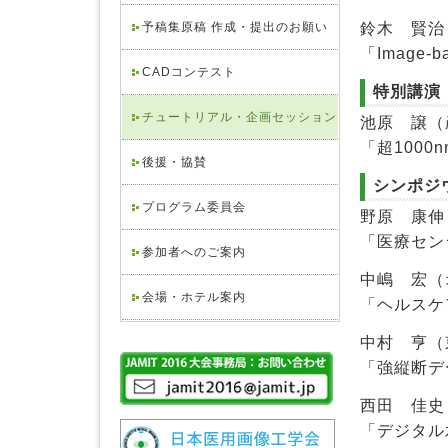
鈴木 賢治
予稿集原稿 作成・提出のお願い
「Image-
CADコンテスト
特別講演
チュートリアル・企画セッション
池原 譲（
「超100
後援・協賛
シンポジ
プログラム委員会
野原 康伸
「医療セン
参加者へのご案内
中嶋 宏（
会場・ホテル案内
「ヘルスケ
中村 亨（
「強縦断デ
西田 佳史
「デジタル